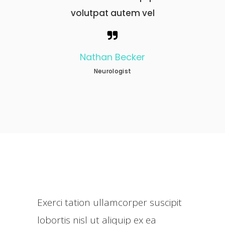
l
volutpat autem vel
Nathan Becker
Neurologist
Exerci tation ullamcorper suscipit
lobortis nisl ut aliquip ex ea