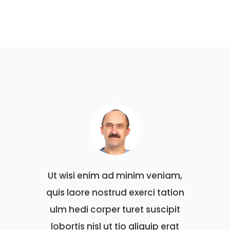
veniam,
Ut wisi enim ad minim veniam,
Ut wis
 tation
quis laore nostrud exerci tation
quis l
uscipit
ulm hedi corper turet suscipit
ulm he
ip erat
lobortis nisl ut tio aliquip erat
lobort