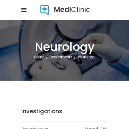
Neurology
Home
/
Departments
/
Neurology
Investigations
Bronchoscopy
From $ 250