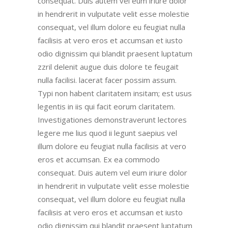
consequat. Duis autem vel eum iriure dolor
in hendrerit in vulputate velit esse molestie
consequat, vel illum dolore eu feugiat nulla
facilisis at vero eros et accumsan et iusto
odio dignissim qui blandit praesent luptatum
zzril delenit augue duis dolore te feugait
nulla facilisi. lacerat facer possim assum.
Typi non habent claritatem insitam; est usus
legentis in iis qui facit eorum claritatem.
Investigationes demonstraverunt lectores
legere me lius quod ii legunt saepius vel
illum dolore eu feugiat nulla facilisis at vero
eros et accumsan. Ex ea commodo
consequat. Duis autem vel eum iriure dolor
in hendrerit in vulputate velit esse molestie
consequat, vel illum dolore eu feugiat nulla
facilisis at vero eros et accumsan et iusto
odio dignissim qui blandit praesent luptatum