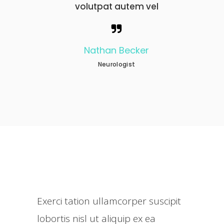
l
volutpat autem vel
Nathan Becker
Neurologist
Exerci tation ullamcorper suscipit
lobortis nisl ut aliquip ex ea