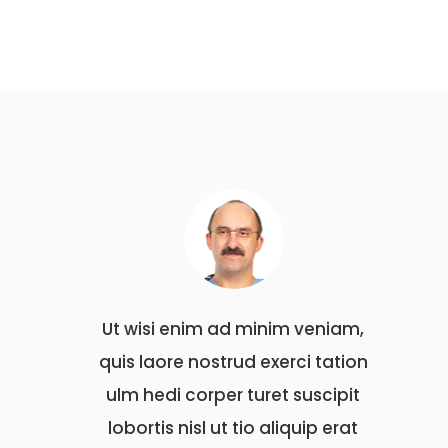
veniam,
Ut wisi enim ad minim veniam,
Ut wis
 tation
quis laore nostrud exerci tation
quis l
uscipit
ulm hedi corper turet suscipit
ulm he
ip erat
lobortis nisl ut tio aliquip erat
lobort